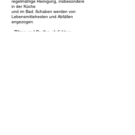
regelmäßige Reinigung, insbesondere
in der Küche
und im Bad. Schaben werden von
Lebensmittelresten und Abfällen
angezogen.
•
Ritzen und Spalten abdichten:
Schließen Sie alle Ritzen und Spalten
in
Wänden, Fenstern und Türen, durch
die Schaben eindringen könnten.
•
Lebensmittel aufbewahren:
Lagern
Sie Lebensmittel in geschlossenen
Behältern und stellen Sie sicher, dass
keine Essensreste in der Wohnung
verbleiben.
•
Abfälle regelmäßig entsorgen:
Achten Sie darauf, dass Müll schnell
entsorgt
und keine Essensreste liegen bleiben,
um Schaben keine Nahrung zu bieten.
Wie können wir Ihnen
helfen?