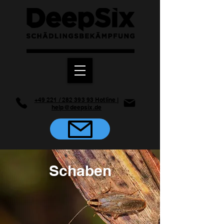
+49 221 / 282 393 93 Hotline |
help@deepsix.de
Schaben