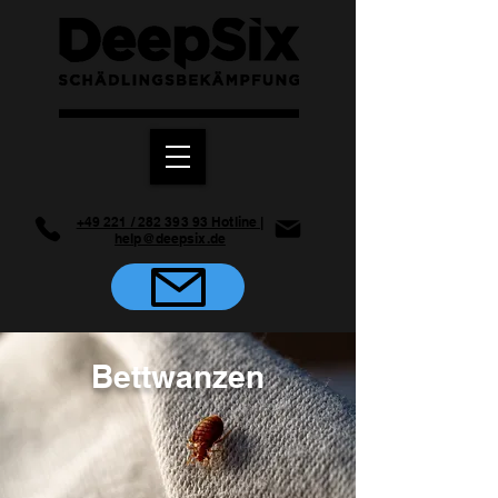
+49 221 / 282 393 93 Hotline |
help@deepsix.de
Bettwanzen