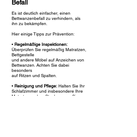
Befall
Es ist deutlich einfacher, einen
Bettwanzenbefall zu verhindern, als
ihn zu bekämpfen.
Hier einige Tipps zur Prävention:
•
Regelmäßige Inspektionen:
Überprüfen Sie regelmäßig Matratzen,
Bettgestelle
und andere Möbel auf Anzeichen von
Bettwanzen. Achten Sie dabei
besonders
auf Ritzen und Spalten.
•
Reinigung und Pflege:
Halten Sie Ihr
Schlafzimmer und insbesondere Ihre
Matratze sauber. Staubsaugen Sie
regelmäßig und achten Sie darauf,
keine
Nahrungsquellen für Bettwanzen zu
schaffen.
•
Vorsicht bei Reisen:
Bettwanzen
können auch in Hotels oder anderen